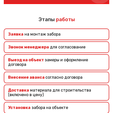
Если вы не знаете, какой забор выбрать – наши
специалисты помогут подобрать подходящий забор
учитывая ваши требования и финансовые
Этапы
работы
возможности.
Заявка
на монтаж забора
Звонок менеджера
для согласование
Выезд на объект
замеры и оформление
договора
Внесение аванса
согласно договора
Доставка
материала для строительства
(включено в цену)
Установка
забора на объекте