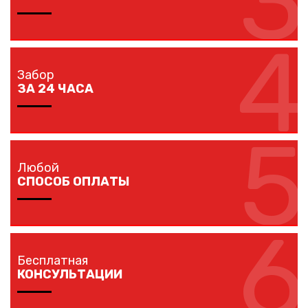
3
4
Мы предлагаем вам любые виды заборов, цветовых
решений по конкурентной цене.
Забор
ЗА 24 ЧАСА
5
Наши монтажники устанавливают заборы
протяженностью до 40 метров за один рабочий день.
Любой
СПОСОБ ОПЛАТЫ
6
Оплачивайте покупку любым удобным для вас
способом: наличными, банковской карточкой,
Бесплатная
безналичным расчетом.
КОНСУЛЬТАЦИИ