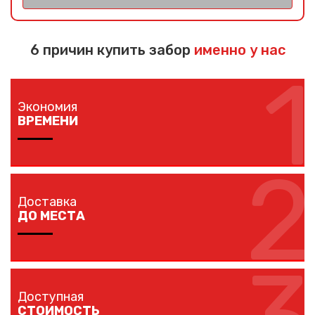
6 причин купить забор
именно у нас
1
Экономия
ВРЕМЕНИ
2
Изготовление забора занимает 1-7 дней в
зависимости от длины забора, способа монтажа и
Доставка
наличия ворот и калиток.
ДО МЕСТА
Мы доставляем комплектующие забора на любой
объект в вашем городе в кратчайшие сроки
Доступная
собственным транспортом.
СТОИМОСТЬ