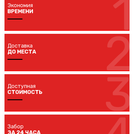
1
Экономия
ВРЕМЕНИ
2
Изготовление забора занимает 1-7 дней в
зависимости от длины забора, способа монтажа и
Доставка
наличия ворот и калиток.
ДО МЕСТА
3
Сообщение успешно
Мы доставляем комплектующие забора на любой
отправлено
объект в вашем городе в кратчайшие сроки
Доступная
собственным транспортом.
СТОИМОСТЬ
Спасибо за обращение, наш специалист свяжется с
Вами.
Мы предлагаем вам любые виды заборов, цветовых
решений по конкурентной цене.
Забор
ЗА 24 ЧАСА