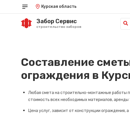
Курская область
Забор Сервис
строительство заборов
Краснодар
Саратов
од
Красноярск
Симферополь
Курган
Ставрополь
Курск
Тамбов
Составление сметы
Кызыл
Тюмень
Липецк
Улан-Удэ
ограждения в
Курс
Луганск
Ульяновск
Майкоп
Уфа
Махачкала
Хабаровск
Любая смета на строительно-монтажные работы по
Омск
Ханты-Мансийск
Орёл
Херсон
стоимость всех необходимых материалов, аренды 
Оренбург
Чебоксары
Цена услуг, зависит от конструкции ограждения, а
Пенза
Челябинск
Пермь
Черкесск
Петрозаводск
Чита
Петропавловск-Камчатский
Элиста