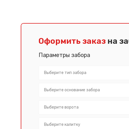
Псков
Южно-Сахалинск
Ростов-на-Дону
Якутск
Рязань
Cанкт-Петербург
Самара
Саранск
Оформить заказ
на з
Параметры забора