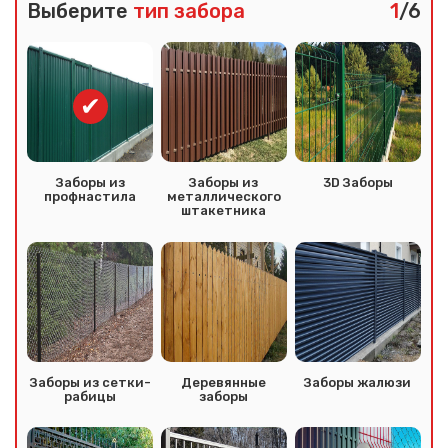
Выберите
тип забора
1
/6
Заборы из
Заборы из
3D Заборы
профнастила
металлического
штакетника
Заборы из сетки-
Деревянные
Заборы жалюзи
рабицы
заборы