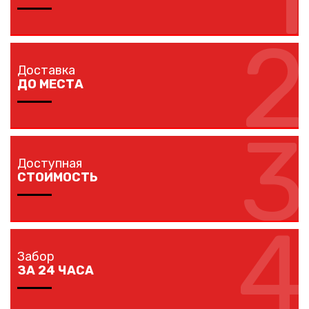
2
Изготовление забора занимает 1-7 дней в
зависимости от длины забора, способа монтажа и
Доставка
наличия ворот и калиток.
ДО МЕСТА
3
Мы доставляем комплектующие забора на любой
объект в вашем городе в кратчайшие сроки
Доступная
собственным транспортом.
СТОИМОСТЬ
4
Мы предлагаем вам любые виды заборов, цветовых
решений по конкурентной цене.
Забор
ЗА 24 ЧАСА