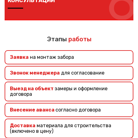
6
КОНСУЛЬТАЦИИ
Если вы не знаете, какой забор выбрать – наши
специалисты помогут подобрать подходящий забор
учитывая ваши требования и финансовые
Этапы
работы
возможности.
Заявка
на монтаж забора
Звонок менеджера
для согласование
Выезд на объект
замеры и оформление
договора
Внесение аванса
согласно договора
Доставка
материала для строительства
(включено в цену)