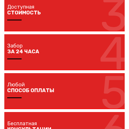
3
объект в вашем городе в кратчайшие сроки
Доступная
собственным транспортом.
СТОИМОСТЬ
4
Мы предлагаем вам любые виды заборов, цветовых
решений по конкурентной цене.
Забор
ЗА 24 ЧАСА
5
Наши монтажники устанавливают заборы
протяженностью до 40 метров за один рабочий день.
Любой
СПОСОБ ОПЛАТЫ
Оплачивайте покупку любым удобным для вас
способом: наличными, банковской карточкой,
Бесплатная
безналичным расчетом.