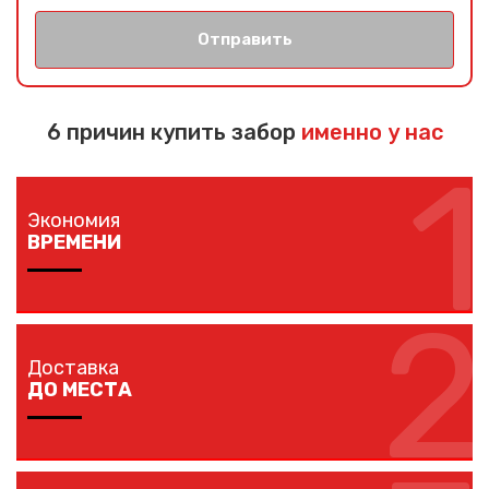
Отправить
6 причин купить забор
именно у нас
1
Экономия
ВРЕМЕНИ
2
Изготовление забора занимает 1-7 дней в
зависимости от длины забора, способа монтажа и
Доставка
наличия ворот и калиток.
ДО МЕСТА
Мы доставляем комплектующие забора на любой