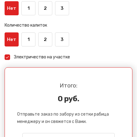
Нет
1
2
3
Количество калиток
Нет
1
2
3
Сообщение успешно
отправлено
Электричество на участке
Спасибо за обращение, наш специалист свяжется с
Вами.
Итого:
0 руб.
Отправьте заказ по забору из сетки рабица
менеджеру и он свяжется с Вами.