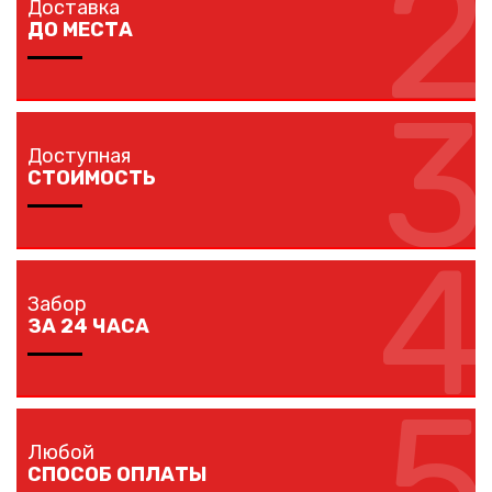
2
Доставка
наличия ворот и калиток.
ДО МЕСТА
3
Мы доставляем комплектующие забора на любой
объект в вашем городе в кратчайшие сроки
Доступная
собственным транспортом.
СТОИМОСТЬ
4
Мы предлагаем вам любые виды заборов, цветовых
решений по конкурентной цене.
Забор
ЗА 24 ЧАСА
5
Наши монтажники устанавливают заборы
протяженностью до 40 метров за один рабочий день.
Любой
СПОСОБ ОПЛАТЫ