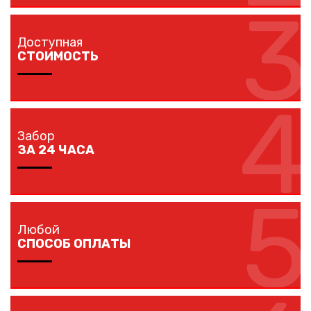
3
Мы доставляем комплектующие забора на любой
объект в вашем городе в кратчайшие сроки
Доступная
собственным транспортом.
СТОИМОСТЬ
4
Мы предлагаем вам любые виды заборов, цветовых
решений по конкурентной цене.
Забор
ЗА 24 ЧАСА
5
Наши монтажники устанавливают заборы
протяженностью до 40 метров за один рабочий день.
Любой
СПОСОБ ОПЛАТЫ
Оплачивайте покупку любым удобным для вас