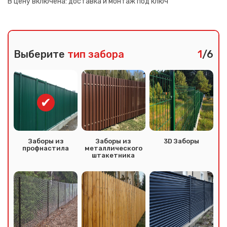
В цену включена:
доставка и монтаж под ключ
Выберите
тип забора
1
/6
Заборы из
Заборы из
3D Заборы
профнастила
металлического
штакетника