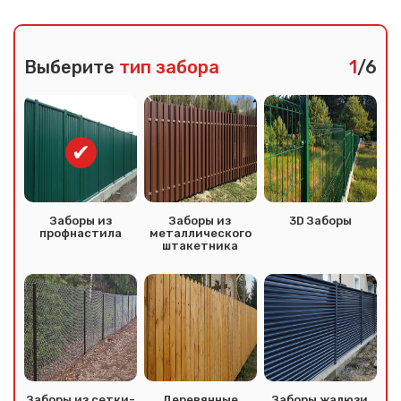
Выберите
тип забора
1
/6
Заборы из
Заборы из
3D Заборы
профнастила
металлического
штакетника
Заборы из сетки-
Деревянные
Заборы жалюзи