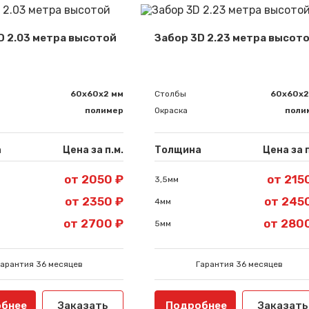
D 2.03 метра высотой
Забор 3D 2.23 метра высот
Сообщение успешно отправлено
60х60х2 мм
Столбы
60х60х2
полимер
Окраска
поли
Спасибо за обращение, наш специалист свяжется с Вами.
а
Цена за п.м.
Толщина
Цена за п
от 2050 ₽
от 215
3,5мм
от 2350 ₽
от 245
4мм
от 2700 ₽
от 280
5мм
Гарантия 36 месяцев
Гарантия 36 месяцев
бнее
Заказать
Подробнее
Заказать