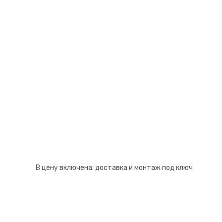
Псков
Южно-Сахалинск
Ростов-на-Дону
Якутск
Рязань
Cанкт-Петербург
Самара
Саранск
В цену включена:
доставка и монтаж под ключ