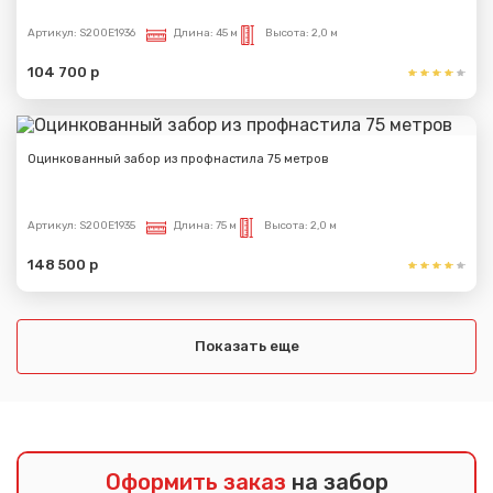
Спасибо за обращение, наш специалист свяжется с
Артикул:
S200E1936
Длина:
45 м
Высота:
2,0 м
Вами.
104 700 р
Оцинкованный забор из профнастила 75 метров
Артикул:
S200E1935
Длина:
75 м
Высота:
2,0 м
148 500 р
Показать еще
Оформить заказ
на забор