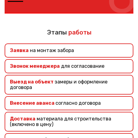
Если вы не знаете, какой забор выбрать – наши
специалисты помогут подобрать подходящий забор
учитывая ваши требования и финансовые
Этапы
работы
возможности.
Заявка
на монтаж забора
Звонок менеджера
для согласование
Выезд на объект
замеры и оформление
договора
Внесение аванса
согласно договора
Доставка
материала для строительства
(включено в цену)