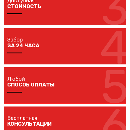
3
Доступная
собственным транспортом.
СТОИМОСТЬ
4
Мы предлагаем вам любые виды заборов, цветовых
решений по конкурентной цене.
Забор
ЗА 24 ЧАСА
5
Наши монтажники устанавливают заборы
протяженностью до 40 метров за один рабочий день.
Любой
СПОСОБ ОПЛАТЫ
6
Оплачивайте покупку любым удобным для вас
способом: наличными, банковской карточкой,
Бесплатная
безналичным расчетом.
КОНСУЛЬТАЦИИ