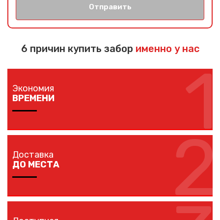
Отправить
6 причин купить забор
именно у нас
1
Экономия
ВРЕМЕНИ
2
Изготовление забора занимает 1-7 дней в
зависимости от длины забора, способа монтажа и
Доставка
наличия ворот и калиток.
ДО МЕСТА
Мы доставляем комплектующие забора на любой
объект в вашем городе в кратчайшие сроки